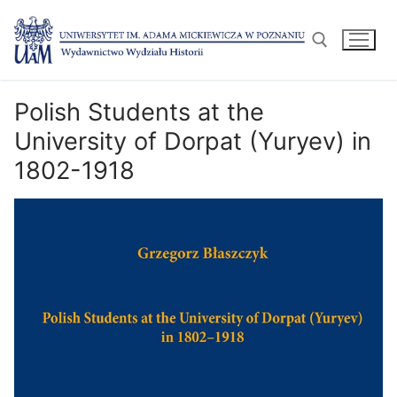
Przejdź
do
treści
Polish Students at the
Szukaj:
University of Dorpat (Yuryev) in
1802-1918